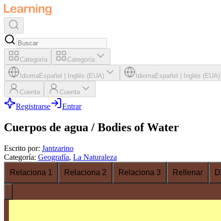
Categoría
Categoría
Idioma
Español
|
Inglés (EUA)
Idioma
Español
|
Inglés (EUA)
Cuenta
Cuenta
Registrarse
Entrar
Cuerpos de agua / Bodies of Water
Escrito por
:
Jantzarino
Categoría
:
Geografía
,
La Naturaleza
Relaciona 1
Relaciona 2
Relaciona 3
Rellenar
D