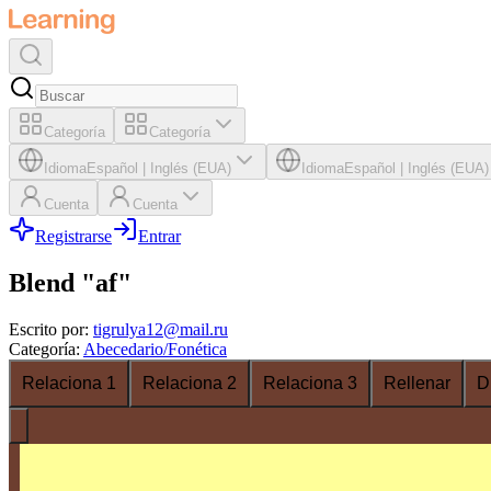
Categoría
Categoría
Idioma
Español
|
Inglés (EUA)
Idioma
Español
|
Inglés (EUA)
Cuenta
Cuenta
Registrarse
Entrar
Blend "af"
Escrito por
:
tigrulya12@mail.ru
Categoría
:
Abecedario/Fonética
Relaciona 1
Relaciona 2
Relaciona 3
Rellenar
D