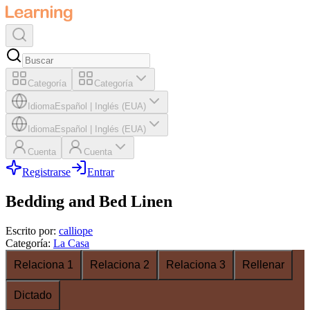
Categoría
Categoría
Idioma
Español
|
Inglés (EUA)
Idioma
Español
|
Inglés (EUA)
Cuenta
Cuenta
Registrarse
Entrar
Bedding and Bed Linen
Escrito por
:
calliope
Categoría
:
La Casa
Relaciona 1
Relaciona 2
Relaciona 3
Rellenar
Dictado