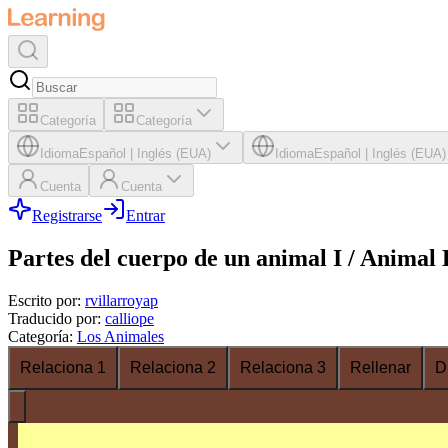
Categoría
Categoría
Idioma
Español
|
Inglés (EUA)
Idioma
Español
|
Inglés (EUA)
Cuenta
Cuenta
Registrarse
Entrar
Partes del cuerpo de un animal I / Animal 
Escrito por
:
rvillarroyap
Traducido por
:
calliope
Categoría
:
Los Animales
Relaciona 1
Relaciona 2
Relaciona 3
Rellenar
D