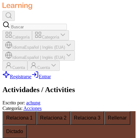
Categoría
Categoría
Idioma
Español
|
Inglés (EUA)
Idioma
Español
|
Inglés (EUA)
Cuenta
Cuenta
Registrarse
Entrar
Actividades / Activities
Escrito por
:
achung
Categoría
:
Acciones
Relaciona 1
Relaciona 2
Relaciona 3
Rellenar
Dictado