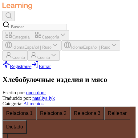
Categoría
Categoría
Idioma
Español
|
Ruso
Idioma
Español
|
Ruso
Cuenta
Cuenta
Registrarse
Entrar
Хлебобулочные изделия и мясо
Escrito por
:
open door
Traducido por
:
nataliya.lyk
Categoría
:
Alimentos
Relaciona 1
Relaciona 2
Relaciona 3
Rellenar
Dictado