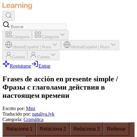
Categoría
Categoría
Idioma
Español
|
Ruso
Idioma
Español
|
Ruso
Cuenta
Cuenta
Registrarse
Entrar
Frases de acción en presente simple /
Фразы с глаголами действия в
настоящем времени
Escrito por
:
Mini
Traducido por
:
nataliya.lyk
Categoría
:
Gramática
Relaciona 1
Relaciona 2
Relaciona 3
Rellenar