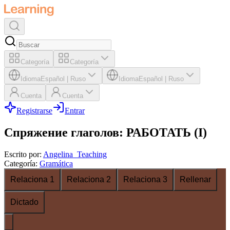
Categoría
Categoría
Idioma
Español
|
Ruso
Idioma
Español
|
Ruso
Cuenta
Cuenta
Registrarse
Entrar
Спряжение глаголов: РАБОТАТЬ (I)
Escrito por
:
Angelina_Teaching
Categoría
:
Gramática
Relaciona 1
Relaciona 2
Relaciona 3
Rellenar
Dictado