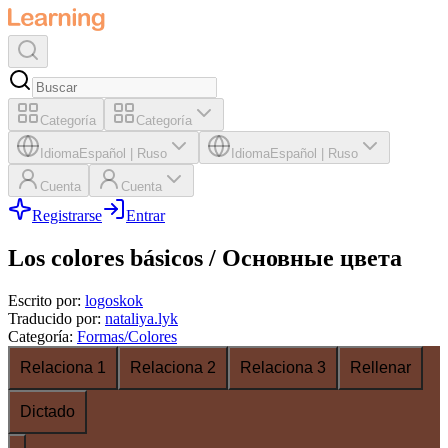
Categoría
Categoría
Idioma
Español
|
Ruso
Idioma
Español
|
Ruso
Cuenta
Cuenta
Registrarse
Entrar
Los colores básicos / Основные цвета
Escrito por
:
logoskok
Traducido por
:
nataliya.lyk
Categoría
:
Formas/Colores
Relaciona 1
Relaciona 2
Relaciona 3
Rellenar
Dictado