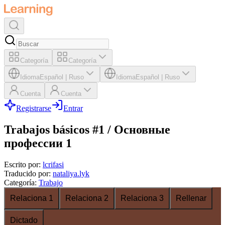
Categoría
Categoría
Idioma
Español
|
Ruso
Idioma
Español
|
Ruso
Cuenta
Cuenta
Registrarse
Entrar
Trabajos básicos #1 / Основные
профессии 1
Escrito por
:
lcrifasi
Traducido por
:
nataliya.lyk
Categoría
:
Trabajo
Relaciona 1
Relaciona 2
Relaciona 3
Rellenar
Dictado