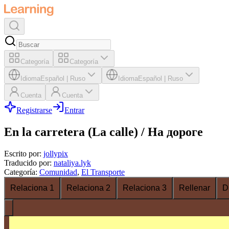
Categoría
Categoría
Idioma
Español
|
Ruso
Idioma
Español
|
Ruso
Cuenta
Cuenta
Registrarse
Entrar
En la carretera (La calle) / На дороге
Escrito por
:
jollypix
Traducido por
:
nataliya.lyk
Categoría
:
Comunidad
,
El Transporte
Relaciona 1
Relaciona 2
Relaciona 3
Rellenar
D