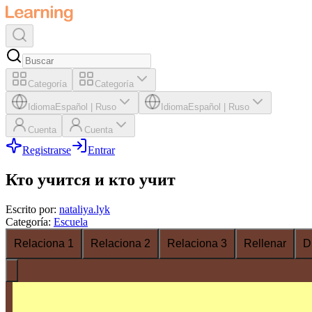
Categoría
Categoría
Idioma
Español
|
Ruso
Idioma
Español
|
Ruso
Cuenta
Cuenta
Registrarse
Entrar
Кто учится и кто учит
Escrito por
:
nataliya.lyk
Categoría
:
Escuela
Relaciona 1
Relaciona 2
Relaciona 3
Rellenar
D