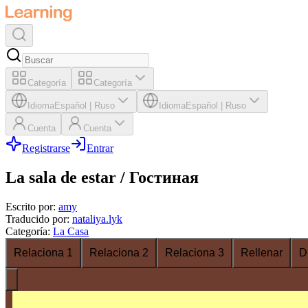
Categoría
Categoría
Idioma
Español
|
Ruso
Idioma
Español
|
Ruso
Cuenta
Cuenta
Registrarse
Entrar
La sala de estar / Гостиная
Escrito por
:
amy
Traducido por
:
nataliya.lyk
Categoría
:
La Casa
Relaciona 1
Relaciona 2
Relaciona 3
Rellenar
D