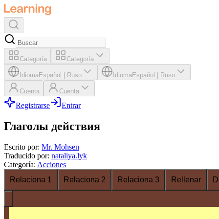
Categoría
Categoría
Idioma
Español
|
Ruso
Idioma
Español
|
Ruso
Cuenta
Cuenta
Registrarse
Entrar
Глаголы действия
Escrito por
:
Mr. Mohsen
Traducido por
:
nataliya.lyk
Categoría
:
Acciones
Relaciona 1
Relaciona 2
Relaciona 3
Rellenar
D