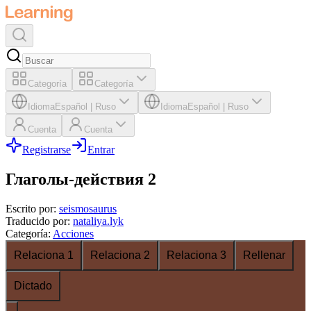
Categoría
Categoría
Idioma
Español
|
Ruso
Idioma
Español
|
Ruso
Cuenta
Cuenta
Registrarse
Entrar
Глаголы-действия 2
Escrito por
:
seismosaurus
Traducido por
:
nataliya.lyk
Categoría
:
Acciones
Relaciona 1
Relaciona 2
Relaciona 3
Rellenar
Dictado