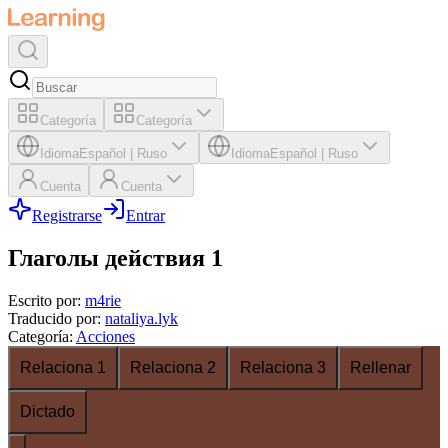
Categoría
Categoría
Idioma
Español
|
Ruso
Idioma
Español
|
Ruso
Cuenta
Cuenta
Registrarse
Entrar
Глаголы действия 1
Escrito por
:
m4rie
Traducido por
:
nataliya.lyk
Categoría
:
Acciones
Relaciona 1
Relaciona 2
Relaciona 3
Rellenar
Dictado