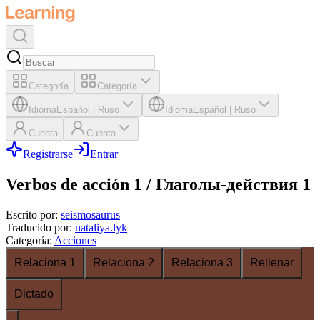
Categoría
Categoría
Idioma
Español
|
Ruso
Idioma
Español
|
Ruso
Cuenta
Cuenta
Registrarse
Entrar
Verbos de acción 1 / Глаголы-действия 1
Escrito por
:
seismosaurus
Traducido por
:
nataliya.lyk
Categoría
:
Acciones
Relaciona 1
Relaciona 2
Relaciona 3
Rellenar
Dictado