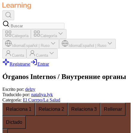
Categoría
Categoría
Idioma
Español
|
Ruso
Idioma
Español
|
Ruso
Cuenta
Cuenta
Registrarse
Entrar
Órganos Internos / Внутренние органы
Escrito por
:
delzy
Traducido por
:
nataliya.lyk
Categoría
:
El Cuerpo/La Salud
Relaciona 1
Relaciona 2
Relaciona 3
Rellenar
Dictado