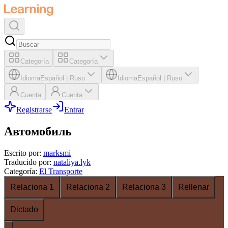
Categoría
Categoría
Idioma
Español
|
Ruso
Idioma
Español
|
Ruso
Cuenta
Cuenta
Registrarse
Entrar
Автомобиль
Escrito por
:
marksmi
Traducido por
:
nataliya.lyk
Categoría
:
El Transporte
Relaciona 1
Relaciona 2
Relaciona 3
Rellenar
Dictado