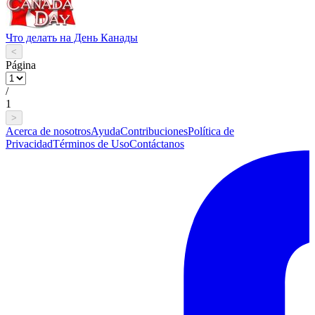
Что делать на День Канады
<
Página
/
1
>
Acerca de nosotros
Ayuda
Contribuciones
Política de
Privacidad
Términos de Uso
Contáctanos