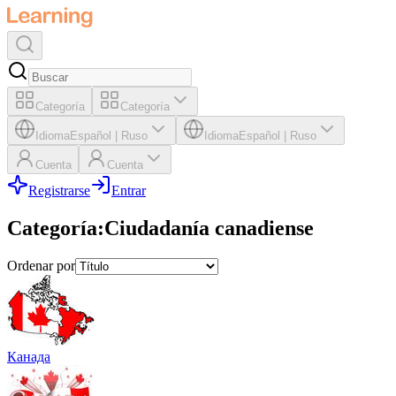
Categoría
Categoría
Idioma
Español
|
Ruso
Idioma
Español
|
Ruso
Cuenta
Cuenta
Registrarse
Entrar
Categoría
:
Ciudadanía canadiense
Ordenar por
Канада