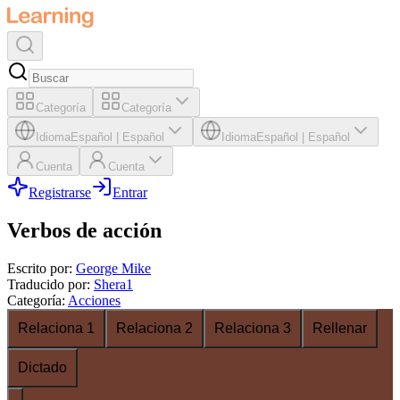
Categoría
Categoría
Idioma
Español
|
Español
Idioma
Español
|
Español
Cuenta
Cuenta
Registrarse
Entrar
Verbos de acción
Escrito por
:
George Mike
Traducido por
:
Shera1
Categoría
:
Acciones
Relaciona 1
Relaciona 2
Relaciona 3
Rellenar
Dictado