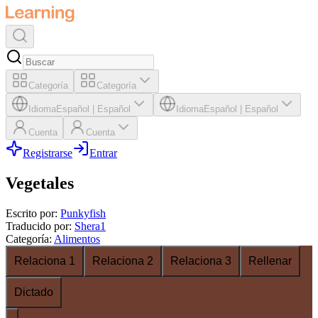
Categoría
Categoría
Idioma
Español
|
Español
Idioma
Español
|
Español
Cuenta
Cuenta
Registrarse
Entrar
Vegetales
Escrito por
:
Punkyfish
Traducido por
:
Shera1
Categoría
:
Alimentos
Relaciona 1
Relaciona 2
Relaciona 3
Rellenar
Dictado