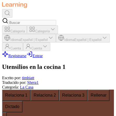
Categoría
Categoría
Idioma
Español
|
Español
Idioma
Español
|
Español
Cuenta
Cuenta
Registrarse
Entrar
Utensilios en la cocina 1
Escrito por
:
timhiatt
Traducido por
:
Shera1
Categoría
:
La Casa
Relaciona 1
Relaciona 2
Relaciona 3
Rellenar
Dictado