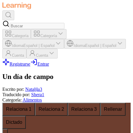
Categoría
Categoría
Idioma
Español
|
Español
Idioma
Español
|
Español
Cuenta
Cuenta
Registrarse
Entrar
Un día de campo
Escrito por
:
Nataljla3
Traducido por
:
Shera1
Categoría
:
Alimentos
Relaciona 1
Relaciona 2
Relaciona 3
Rellenar
Dictado