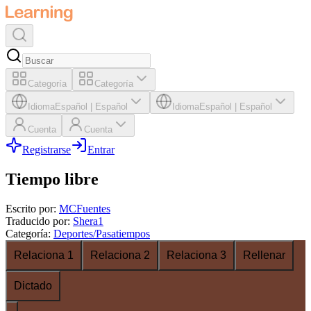
Categoría
Categoría
Idioma
Español
|
Español
Idioma
Español
|
Español
Cuenta
Cuenta
Registrarse
Entrar
Tiempo libre
Escrito por
:
MCFuentes
Traducido por
:
Shera1
Categoría
:
Deportes/Pasatiempos
Relaciona 1
Relaciona 2
Relaciona 3
Rellenar
Dictado