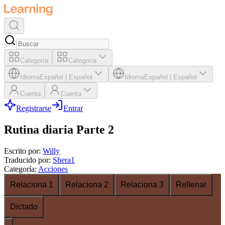
Categoría
Categoría
Idioma
Español
|
Español
Idioma
Español
|
Español
Cuenta
Cuenta
Registrarse
Entrar
Rutina diaria Parte 2
Escrito por
:
Willy
Traducido por
:
Shera1
Categoría
:
Acciones
Relaciona 1
Relaciona 2
Relaciona 3
Rellenar
Dictado