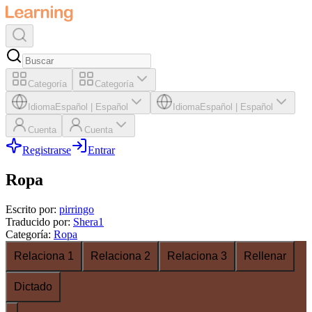
Categoría
Categoría
Idioma
Español
|
Español
Idioma
Español
|
Español
Cuenta
Cuenta
Registrarse
Entrar
Ropa
Escrito por
:
pirringo
Traducido por
:
Shera1
Categoría
:
Ropa
Relaciona 1
Relaciona 2
Relaciona 3
Rellenar
Dictado