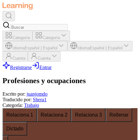
Categoría
Categoría
Idioma
Español
|
Español
Idioma
Español
|
Español
Cuenta
Cuenta
Registrarse
Entrar
Profesiones y ocupaciones
Escrito por
:
juanjomdo
Traducido por
:
Shera1
Categoría
:
Trabajo
Relaciona 1
Relaciona 2
Relaciona 3
Rellenar
Dictado