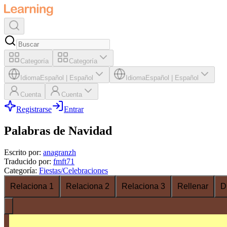
Categoría
Categoría
Idioma
Español
|
Español
Idioma
Español
|
Español
Cuenta
Cuenta
Registrarse
Entrar
Palabras de Navidad
Escrito por
:
anagranzh
Traducido por
:
fmft71
Categoría
:
Fiestas/Celebraciones
Relaciona 1
Relaciona 2
Relaciona 3
Rellenar
D