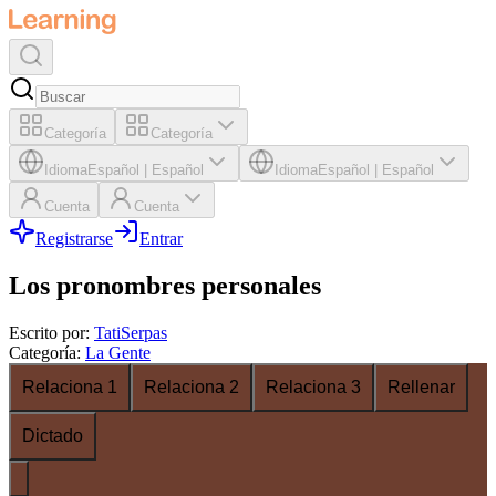
Categoría
Categoría
Idioma
Español
|
Español
Idioma
Español
|
Español
Cuenta
Cuenta
Registrarse
Entrar
Los pronombres personales
Escrito por
:
TatiSerpas
Categoría
:
La Gente
Relaciona 1
Relaciona 2
Relaciona 3
Rellenar
Dictado