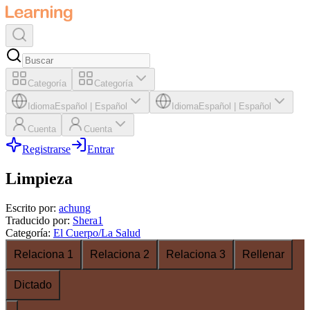
Categoría
Categoría
Idioma
Español
|
Español
Idioma
Español
|
Español
Cuenta
Cuenta
Registrarse
Entrar
Limpieza
Escrito por
:
achung
Traducido por
:
Shera1
Categoría
:
El Cuerpo/La Salud
Relaciona 1
Relaciona 2
Relaciona 3
Rellenar
Dictado