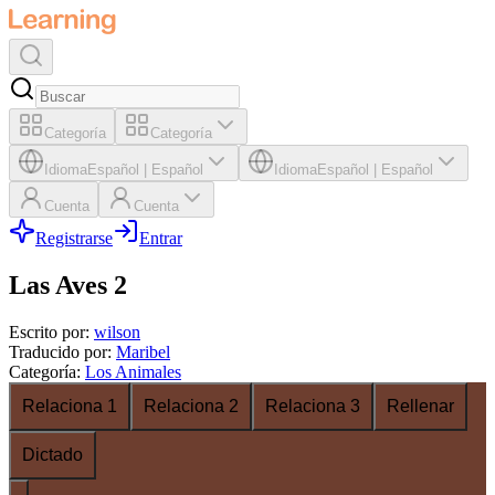
Categoría
Categoría
Idioma
Español
|
Español
Idioma
Español
|
Español
Cuenta
Cuenta
Registrarse
Entrar
Las Aves 2
Escrito por
:
wilson
Traducido por
:
Maribel
Categoría
:
Los Animales
Relaciona 1
Relaciona 2
Relaciona 3
Rellenar
Dictado