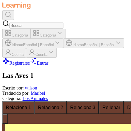
Categoría
Categoría
Idioma
Español
|
Español
Idioma
Español
|
Español
Cuenta
Cuenta
Registrarse
Entrar
Las Aves 1
Escrito por
:
wilson
Traducido por
:
Maribel
Categoría
:
Los Animales
Relaciona 1
Relaciona 2
Relaciona 3
Rellenar
D