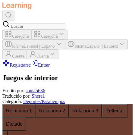
Categoría
Categoría
Idioma
Español
|
Español
Idioma
Español
|
Español
Cuenta
Cuenta
Registrarse
Entrar
Juegos de interior
Escrito por
:
sonia5636
Traducido por
:
Shera1
Categoría
:
Deportes/Pasatiempos
Relaciona 1
Relaciona 2
Relaciona 3
Rellenar
Dictado