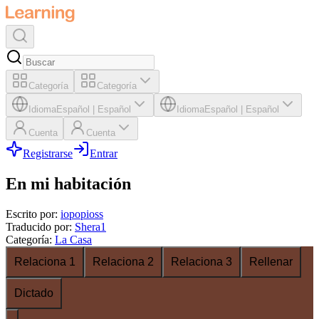
Categoría
Categoría
Idioma
Español
|
Español
Idioma
Español
|
Español
Cuenta
Cuenta
Registrarse
Entrar
En mi habitación
Escrito por
:
iopopioss
Traducido por
:
Shera1
Categoría
:
La Casa
Relaciona 1
Relaciona 2
Relaciona 3
Rellenar
Dictado