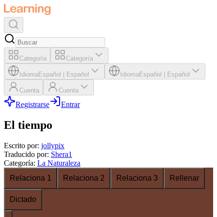
Categoría
Categoría
Idioma
Español
|
Español
Idioma
Español
|
Español
Cuenta
Cuenta
Registrarse
Entrar
El tiempo
Escrito por
:
jollypix
Traducido por
:
Shera1
Categoría
:
La Naturaleza
Relaciona 1
Relaciona 2
Relaciona 3
Rellenar
Dictado