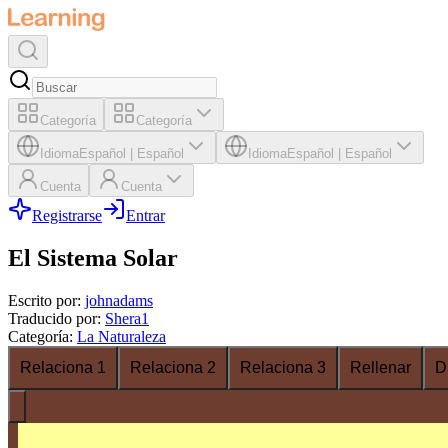
Categoría
Categoría
Idioma
Español
|
Español
Idioma
Español
|
Español
Cuenta
Cuenta
Registrarse
Entrar
El Sistema Solar
Escrito por
:
johnadams
Traducido por
:
Shera1
Categoría
:
La Naturaleza
Relaciona 1
Relaciona 2
Relaciona 3
Rellenar
D