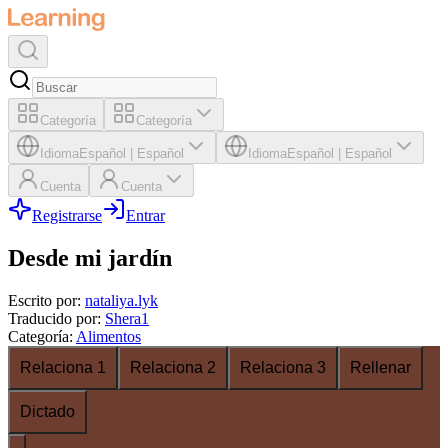
Categoría
Categoría
Idioma
Español
|
Español
Idioma
Español
|
Español
Cuenta
Cuenta
Registrarse
Entrar
Desde mi jardín
Escrito por
:
nataliya.lyk
Traducido por
:
Shera1
Categoría
:
Alimentos
Relaciona 1
Relaciona 2
Relaciona 3
Rellenar
Dictado