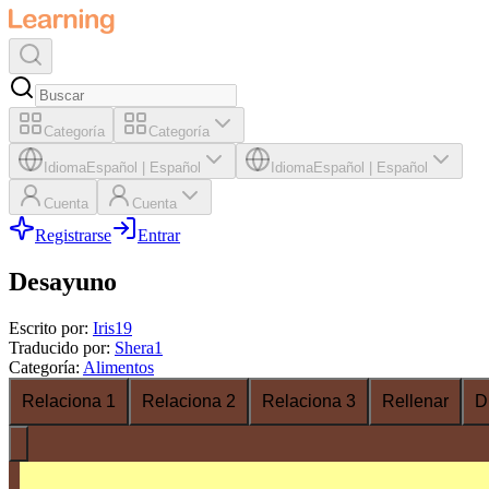
Categoría
Categoría
Idioma
Español
|
Español
Idioma
Español
|
Español
Cuenta
Cuenta
Registrarse
Entrar
Desayuno
Escrito por
:
Iris19
Traducido por
:
Shera1
Categoría
:
Alimentos
Relaciona 1
Relaciona 2
Relaciona 3
Rellenar
D