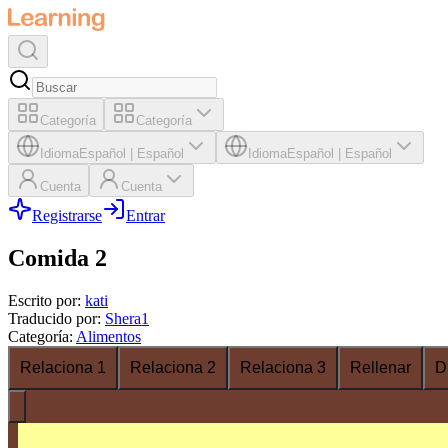
Categoría
Categoría
Idioma
Español
|
Español
Idioma
Español
|
Español
Cuenta
Cuenta
Registrarse
Entrar
Comida 2
Escrito por
:
kati
Traducido por
:
Shera1
Categoría
:
Alimentos
Relaciona 1
Relaciona 2
Relaciona 3
Rellenar
D