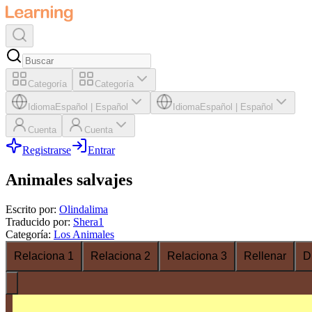
Categoría
Categoría
Idioma
Español
|
Español
Idioma
Español
|
Español
Cuenta
Cuenta
Registrarse
Entrar
Animales salvajes
Escrito por
:
Olindalima
Traducido por
:
Shera1
Categoría
:
Los Animales
Relaciona 1
Relaciona 2
Relaciona 3
Rellenar
D