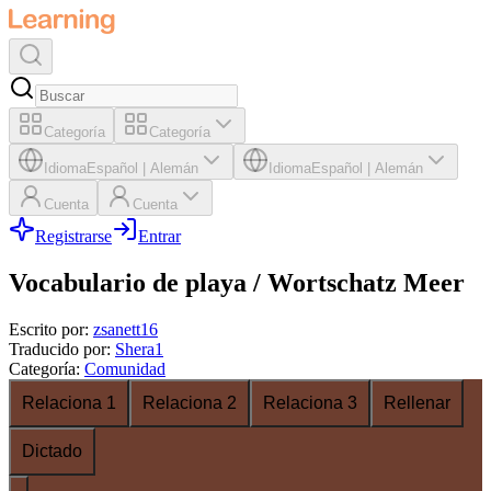
Categoría
Categoría
Idioma
Español
|
Alemán
Idioma
Español
|
Alemán
Cuenta
Cuenta
Registrarse
Entrar
Vocabulario de playa / Wortschatz Meer
Escrito por
:
zsanett16
Traducido por
:
Shera1
Categoría
:
Comunidad
Relaciona 1
Relaciona 2
Relaciona 3
Rellenar
Dictado