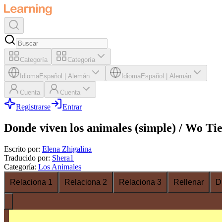
Categoría
Categoría
Idioma
Español
|
Alemán
Idioma
Español
|
Alemán
Cuenta
Cuenta
Registrarse
Entrar
Donde viven los animales (simple) / Wo Tie
Escrito por
:
Elena Zhigalina
Traducido por
:
Shera1
Categoría
:
Los Animales
Relaciona 1
Relaciona 2
Relaciona 3
Rellenar
D