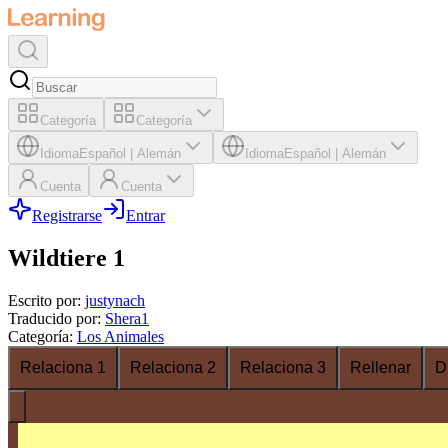
Categoría
Categoría
Idioma
Español
|
Alemán
Idioma
Español
|
Alemán
Cuenta
Cuenta
Registrarse
Entrar
Wildtiere 1
Escrito por
:
justynach
Traducido por
:
Shera1
Categoría
:
Los Animales
Relaciona 1
Relaciona 2
Relaciona 3
Rellenar
D