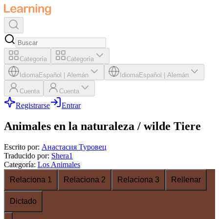
Categoría
Categoría
Idioma
Español
|
Alemán
Idioma
Español
|
Alemán
Cuenta
Cuenta
Registrarse
Entrar
Animales en la naturaleza / wilde Tiere
Escrito por
:
Анастасия Туровец
Traducido por
:
Shera1
Categoría
:
Los Animales
Relaciona 1
Relaciona 2
Relaciona 3
Rellenar
Dictado