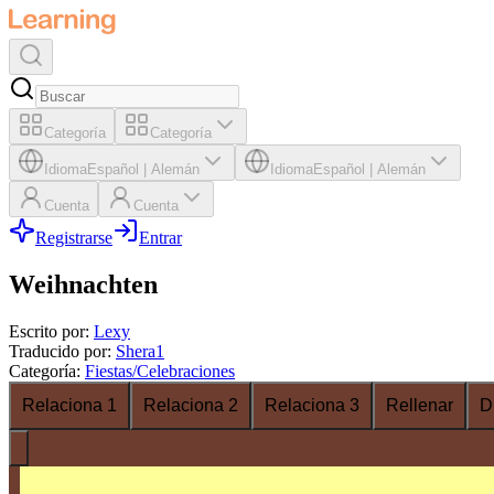
Categoría
Categoría
Idioma
Español
|
Alemán
Idioma
Español
|
Alemán
Cuenta
Cuenta
Registrarse
Entrar
Weihnachten
Escrito por
:
Lexy
Traducido por
:
Shera1
Categoría
:
Fiestas/Celebraciones
Relaciona 1
Relaciona 2
Relaciona 3
Rellenar
D