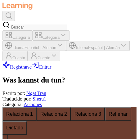
Categoría
Categoría
Idioma
Español
|
Alemán
Idioma
Español
|
Alemán
Cuenta
Cuenta
Registrarse
Entrar
Was kannst du tun?
Escrito por
:
Ngat Tran
Traducido por
:
Shera1
Categoría
:
Acciones
Relaciona 1
Relaciona 2
Relaciona 3
Rellenar
Dictado