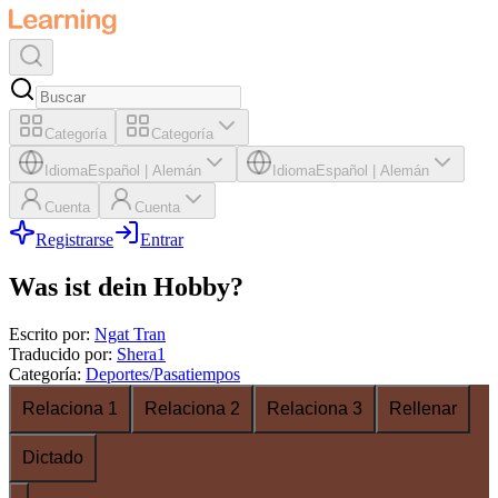
Categoría
Categoría
Idioma
Español
|
Alemán
Idioma
Español
|
Alemán
Cuenta
Cuenta
Registrarse
Entrar
Was ist dein Hobby?
Escrito por
:
Ngat Tran
Traducido por
:
Shera1
Categoría
:
Deportes/Pasatiempos
Relaciona 1
Relaciona 2
Relaciona 3
Rellenar
Dictado