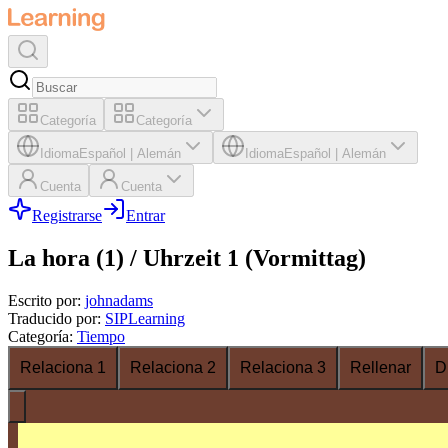
Categoría
Categoría
Idioma
Español
|
Alemán
Idioma
Español
|
Alemán
Cuenta
Cuenta
Registrarse
Entrar
La hora (1) / Uhrzeit 1 (Vormittag)
Escrito por
:
johnadams
Traducido por
:
SIPLearning
Categoría
:
Tiempo
Relaciona 1
Relaciona 2
Relaciona 3
Rellenar
D