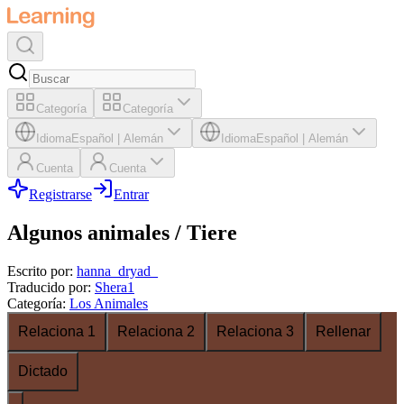
Categoría
Categoría
Idioma
Español
|
Alemán
Idioma
Español
|
Alemán
Cuenta
Cuenta
Registrarse
Entrar
Algunos animales / Tiere
Escrito por
:
hanna_dryad_
Traducido por
:
Shera1
Categoría
:
Los Animales
Relaciona 1
Relaciona 2
Relaciona 3
Rellenar
Dictado